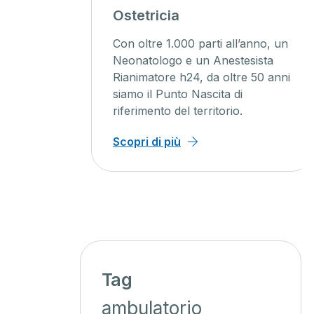
agini
Ostetricia
ente
Con oltre 1.000 parti all’anno, un
ienti un
Neonatologo e un Anestesista
Rianimatore h24, da oltre 50 anni
o, con
siamo il Punto Nascita di
iagnosi
riferimento del territorio.
 minor
Scopri di più
Tag
ambulatorio