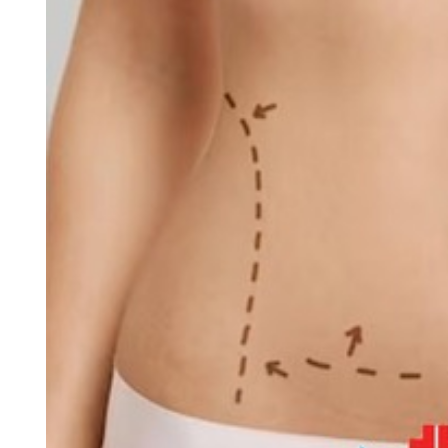
Unità cuore
Ortop
La cardiologia a 360°: i nostri
La nostr
specialisti sono presenti sia in
multidis
ambulatorio che in reparto, ti
produrr
assistiamo dalla diagnosi alla cura
predispo
all’elettrofisiologia.
approcci
post-chi
Scopri di più
Scopri 