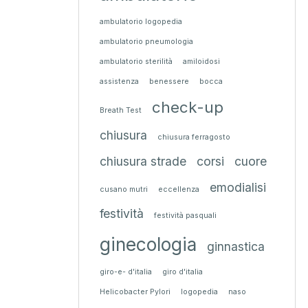
ambulatorio logopedia
ambulatorio pneumologia
ambulatorio sterilità
amiloidosi
assistenza
benessere
bocca
check-up
Breath Test
chiusura
chiusura ferragosto
chiusura strade
corsi
cuore
emodialisi
cusano mutri
eccellenza
festività
festività pasquali
ginecologia
ginnastica
giro-e- d'italia
giro d'italia
Helicobacter Pylori
logopedia
naso