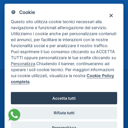
🍪 Cookie
Scafati Basket
Questo sito utilizza cookie tecnici necessari alla
navigazione e funzionali all’erogazione del servizio.
Utilizziamo i cookie anche per personalizzare contenuti
ed annunci, per facilitare le interazioni con le nostre
funzionalità social e per analizzare il nostro traffico.
Puoi esprimere il tuo consenso cliccando su ACCETTA
TUTTI oppure personalizzare le tue scelte cliccando su
Personalizza
.Chiudendo il banner, continueranno ad
operare i soli cookie tecnici. Per maggiori informazioni
sui cookie utilizzati, visualizza la nostra
Cookie Policy
©2024-2026 Casa di Cura Maria Rosaria S.p.A. -
completa
.
Credits:
Meetweb
Accetta tutti
Rifiuta tutti
Personalizza