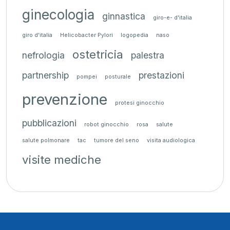
ginecologia
ginnastica
giro-e- d'italia
giro d'italia
Helicobacter Pylori
logopedia
naso
ostetricia
nefrologia
palestra
partnership
prestazioni
pompei
posturale
prevenzione
protesi ginocchio
pubblicazioni
robot ginocchio
rosa
salute
salute polmonare
tac
tumore del seno
visita audiologica
visite mediche