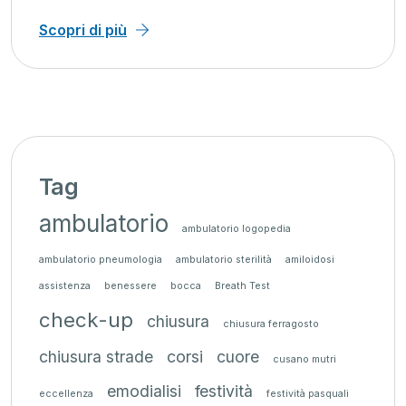
Scopri di più
Tag
ambulatorio
ambulatorio logopedia
ambulatorio pneumologia
ambulatorio sterilità
amiloidosi
assistenza
benessere
bocca
Breath Test
check-up
chiusura
chiusura ferragosto
chiusura strade
corsi
cuore
cusano mutri
emodialisi
festività
eccellenza
festività pasquali