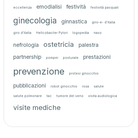
emodialisi
festività
eccellenza
festività pasquali
ginecologia
ginnastica
giro-e- d'italia
giro d'italia
Helicobacter Pylori
logopedia
naso
ostetricia
nefrologia
palestra
partnership
prestazioni
pompei
posturale
prevenzione
protesi ginocchio
pubblicazioni
robot ginocchio
rosa
salute
salute polmonare
tac
tumore del seno
visita audiologica
visite mediche