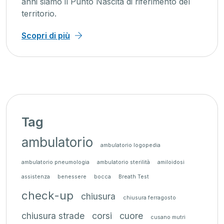
anni siamo il Punto Nascita di riferimento del
territorio.
Scopri di più
Tag
ambulatorio
ambulatorio logopedia
ambulatorio pneumologia
ambulatorio sterilità
amiloidosi
assistenza
benessere
bocca
Breath Test
check-up
chiusura
chiusura ferragosto
chiusura strade
corsi
cuore
cusano mutri