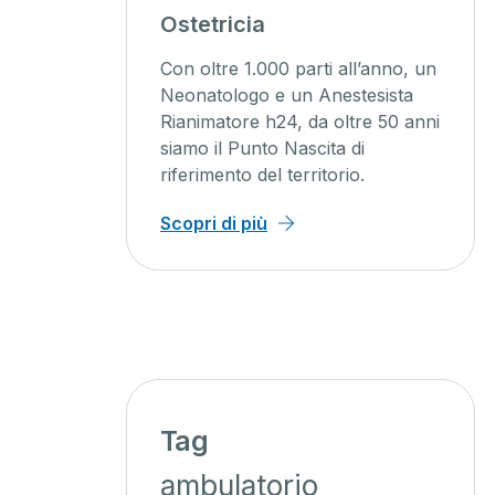
agini
Ostetricia
ente
Con oltre 1.000 parti all’anno, un
ienti un
Neonatologo e un Anestesista
Rianimatore h24, da oltre 50 anni
o, con
siamo il Punto Nascita di
iagnosi
riferimento del territorio.
 minor
Scopri di più
Tag
ambulatorio