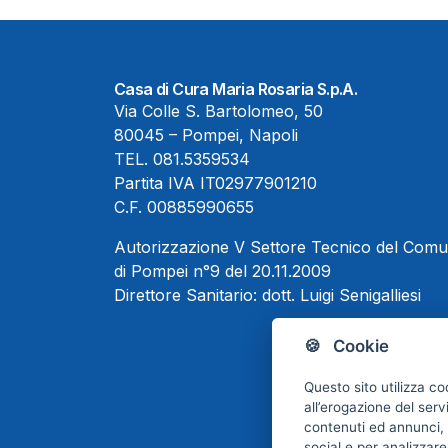
Casa di Cura Maria Rosaria S.p.A.
Via Colle S. Bartolomeo, 50
80045 – Pompei, Napoli
TEL.
081.5359534
Partita IVA IT02977901210
C.F. 00885990655
Autorizzazione V Settore Tecnico del Com
di Pompei n°9 del 20.11.2009
Direttore Sanitario:
dott. Luigi Senigalliesi
🍪 Cookie
Questo sito utilizza co
all’erogazione del serv
contenuti ed annunci, p
social e per analizzare