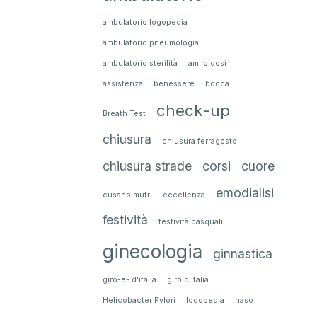
ambulatorio logopedia
ambulatorio pneumologia
ambulatorio sterilità
amiloidosi
assistenza
benessere
bocca
check-up
Breath Test
chiusura
chiusura ferragosto
chiusura strade
corsi
cuore
emodialisi
cusano mutri
eccellenza
festività
festività pasquali
ginecologia
ginnastica
giro-e- d'italia
giro d'italia
Helicobacter Pylori
logopedia
naso