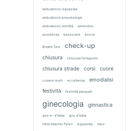
ambulatorio logopedia
ambulatorio pneumologia
ambulatorio sterilità
amiloidosi
assistenza
benessere
bocca
check-up
Breath Test
chiusura
chiusura ferragosto
chiusura strade
corsi
cuore
emodialisi
cusano mutri
eccellenza
festività
festività pasquali
ginecologia
ginnastica
giro-e- d'italia
giro d'italia
Helicobacter Pylori
logopedia
naso