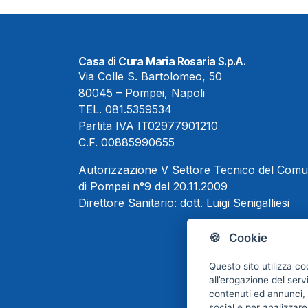
Casa di Cura Maria Rosaria S.p.A.
Via Colle S. Bartolomeo, 50
80045 – Pompei, Napoli
TEL.
081.5359534
Partita IVA IT02977901210
C.F. 00885990655
Autorizzazione V Settore Tecnico del Com
di Pompei n°9 del 20.11.2009
Direttore Sanitario:
dott. Luigi Senigalliesi
🍪 Cookie
Questo sito utilizza co
all’erogazione del serv
contenuti ed annunci, p
social e per analizzare