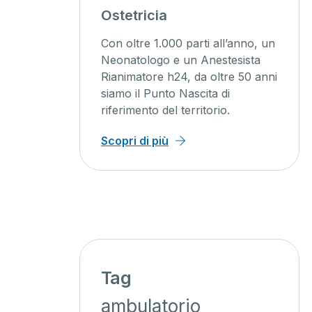
agini
Ostetricia
ente
Con oltre 1.000 parti all’anno, un
ienti un
Neonatologo e un Anestesista
Rianimatore h24, da oltre 50 anni
o, con
siamo il Punto Nascita di
iagnosi
riferimento del territorio.
 minor
Scopri di più
Tag
ambulatorio