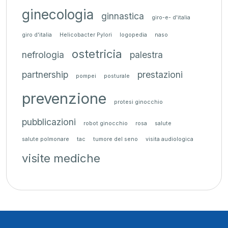
ginecologia
ginnastica
giro-e- d'italia
giro d'italia
Helicobacter Pylori
logopedia
naso
ostetricia
nefrologia
palestra
partnership
prestazioni
pompei
posturale
prevenzione
protesi ginocchio
pubblicazioni
robot ginocchio
rosa
salute
salute polmonare
tac
tumore del seno
visita audiologica
visite mediche