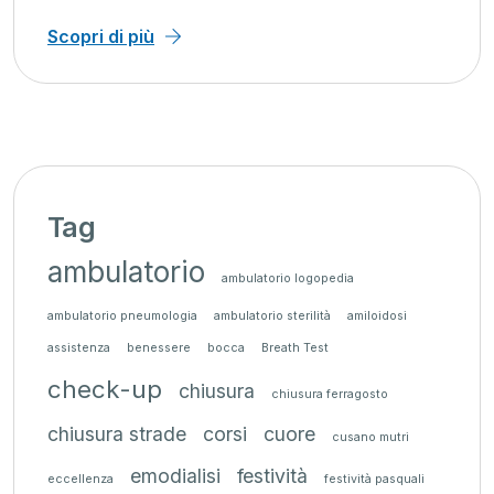
Scopri di più
Tag
ambulatorio
ambulatorio logopedia
ambulatorio pneumologia
ambulatorio sterilità
amiloidosi
assistenza
benessere
bocca
Breath Test
check-up
chiusura
chiusura ferragosto
chiusura strade
corsi
cuore
cusano mutri
emodialisi
festività
eccellenza
festività pasquali