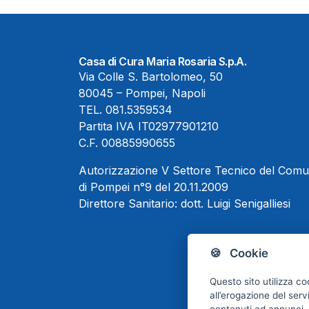
Casa di Cura Maria Rosaria S.p.A.
Via Colle S. Bartolomeo, 50
80045 – Pompei, Napoli
TEL.
081.5359534
Partita IVA IT02977901210
C.F. 00885990655
Autorizzazione V Settore Tecnico del Com
di Pompei n°9 del 20.11.2009
Direttore Sanitario:
dott. Luigi Senigalliesi
🍪 Cookie
Questo sito utilizza co
all’erogazione del serv