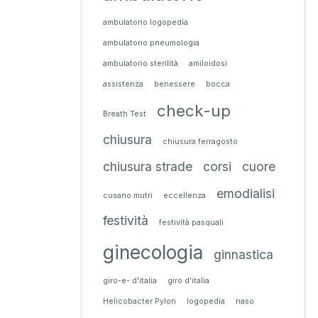
ambulatorio logopedia
ambulatorio pneumologia
ambulatorio sterilità
amiloidosi
assistenza
benessere
bocca
check-up
Breath Test
chiusura
chiusura ferragosto
chiusura strade
corsi
cuore
emodialisi
cusano mutri
eccellenza
festività
festività pasquali
ginecologia
ginnastica
giro-e- d'italia
giro d'italia
Helicobacter Pylori
logopedia
naso