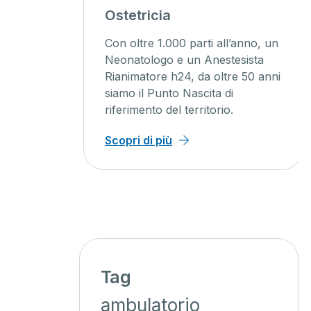
agini
Ostetricia
ente
Con oltre 1.000 parti all’anno, un
ienti un
Neonatologo e un Anestesista
Rianimatore h24, da oltre 50 anni
o, con
siamo il Punto Nascita di
iagnosi
riferimento del territorio.
 minor
Scopri di più
Tag
ambulatorio