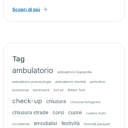
Scopri di più
Tag
ambulatorio
ambulatorio logopedia
ambulatorio pneumologia
ambulatorio sterilità
amiloidosi
assistenza
benessere
bocca
Breath Test
check-up
chiusura
chiusura ferragosto
chiusura strade
corsi
cuore
cusano mutri
emodialisi
festività
eccellenza
festività pasquali