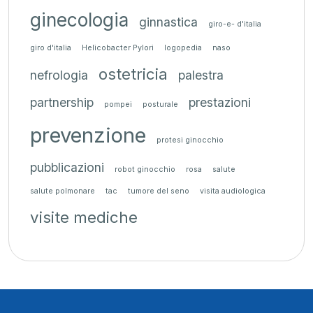
ginecologia
ginnastica
giro-e- d'italia
giro d'italia
Helicobacter Pylori
logopedia
naso
ostetricia
nefrologia
palestra
partnership
prestazioni
pompei
posturale
prevenzione
protesi ginocchio
pubblicazioni
robot ginocchio
rosa
salute
salute polmonare
tac
tumore del seno
visita audiologica
visite mediche