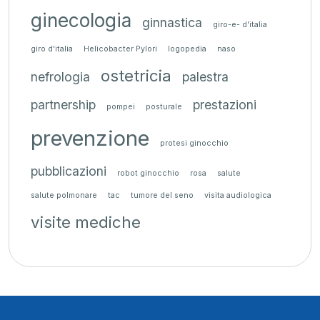
ginecologia
ginnastica
giro-e- d'italia
giro d'italia
Helicobacter Pylori
logopedia
naso
ostetricia
nefrologia
palestra
partnership
prestazioni
pompei
posturale
prevenzione
protesi ginocchio
pubblicazioni
robot ginocchio
rosa
salute
salute polmonare
tac
tumore del seno
visita audiologica
visite mediche