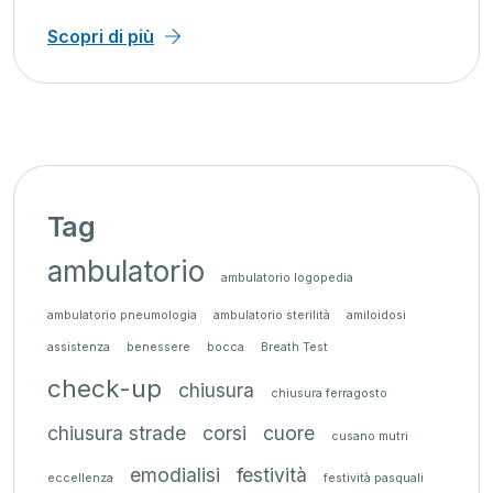
Scopri di più
Tag
ambulatorio
ambulatorio logopedia
ambulatorio pneumologia
ambulatorio sterilità
amiloidosi
assistenza
benessere
bocca
Breath Test
check-up
chiusura
chiusura ferragosto
chiusura strade
corsi
cuore
cusano mutri
emodialisi
festività
eccellenza
festività pasquali