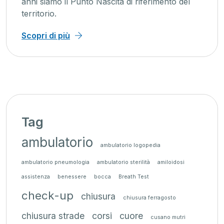
anni siamo il Punto Nascita di riferimento del
territorio.
Scopri di più
Tag
ambulatorio
ambulatorio logopedia
ambulatorio pneumologia
ambulatorio sterilità
amiloidosi
assistenza
benessere
bocca
Breath Test
check-up
chiusura
chiusura ferragosto
chiusura strade
corsi
cuore
cusano mutri