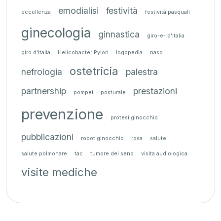
emodialisi
festività
eccellenza
festività pasquali
ginecologia
ginnastica
giro-e- d'italia
giro d'italia
Helicobacter Pylori
logopedia
naso
ostetricia
nefrologia
palestra
partnership
prestazioni
pompei
posturale
prevenzione
protesi ginocchio
pubblicazioni
robot ginocchio
rosa
salute
salute polmonare
tac
tumore del seno
visita audiologica
visite mediche