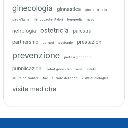
ginecologia
ginnastica
giro-e- d'italia
giro d'italia
Helicobacter Pylori
logopedia
naso
ostetricia
nefrologia
palestra
partnership
prestazioni
pompei
posturale
prevenzione
protesi ginocchio
pubblicazioni
robot ginocchio
rosa
salute
salute polmonare
tac
tumore del seno
visita audiologica
visite mediche