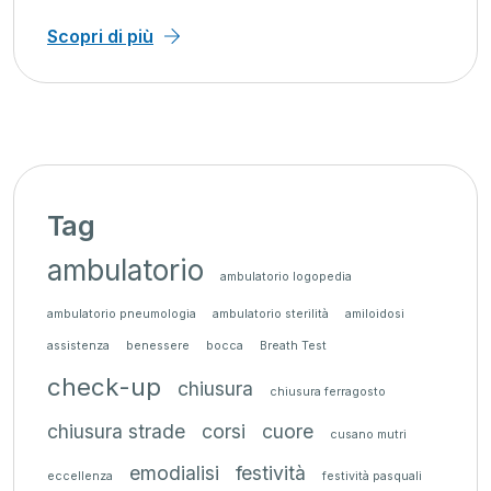
Scopri di più
Tag
ambulatorio
ambulatorio logopedia
ambulatorio pneumologia
ambulatorio sterilità
amiloidosi
assistenza
benessere
bocca
Breath Test
check-up
chiusura
chiusura ferragosto
chiusura strade
corsi
cuore
cusano mutri
emodialisi
festività
eccellenza
festività pasquali