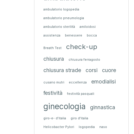
ambulatorio logopedia
ambulatorio pneumologia
ambulatorio sterilità
amiloidosi
assistenza
benessere
bocca
check-up
Breath Test
chiusura
chiusura ferragosto
chiusura strade
corsi
cuore
emodialisi
cusano mutri
eccellenza
festività
festività pasquali
ginecologia
ginnastica
giro-e- d'italia
giro d'italia
Helicobacter Pylori
logopedia
naso