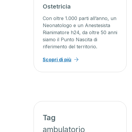
agini
Ostetricia
ente
Con oltre 1.000 parti all’anno, un
ienti un
Neonatologo e un Anestesista
Rianimatore h24, da oltre 50 anni
o, con
siamo il Punto Nascita di
iagnosi
riferimento del territorio.
 minor
Scopri di più
Tag
ambulatorio