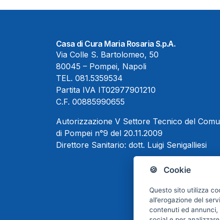
Casa di Cura Maria Rosaria S.p.A.
Via Colle S. Bartolomeo, 50
80045 – Pompei, Napoli
TEL.
081.5359534
Partita IVA IT02977901210
C.F. 00885990655
Autorizzazione V Settore Tecnico del Com
di Pompei n°9 del 20.11.2009
Direttore Sanitario:
dott. Luigi Senigalliesi
🍪 Cookie
Questo sito utilizza co
all’erogazione del serv
contenuti ed annunci, p
social e per analizzare