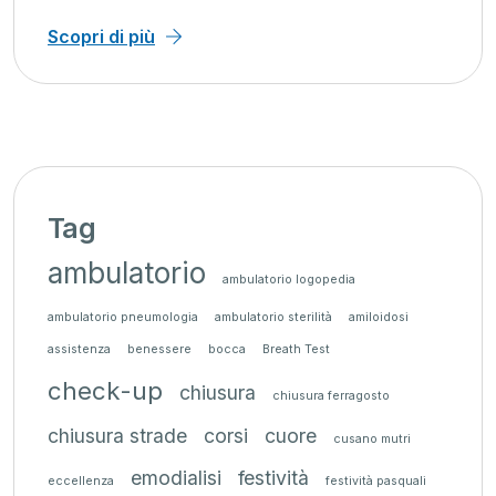
Scopri di più
Tag
ambulatorio
ambulatorio logopedia
ambulatorio pneumologia
ambulatorio sterilità
amiloidosi
assistenza
benessere
bocca
Breath Test
check-up
chiusura
chiusura ferragosto
chiusura strade
corsi
cuore
cusano mutri
emodialisi
festività
eccellenza
festività pasquali