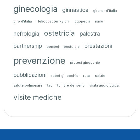
ginecologia
ginnastica
giro-e- d'italia
giro d'italia
Helicobacter Pylori
logopedia
naso
ostetricia
nefrologia
palestra
partnership
prestazioni
pompei
posturale
prevenzione
protesi ginocchio
pubblicazioni
robot ginocchio
rosa
salute
salute polmonare
tac
tumore del seno
visita audiologica
visite mediche