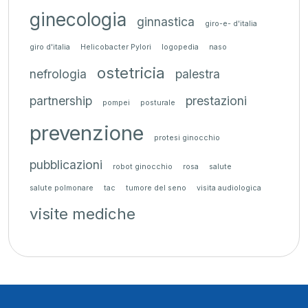
ginecologia
ginnastica
giro-e- d'italia
giro d'italia
Helicobacter Pylori
logopedia
naso
ostetricia
nefrologia
palestra
partnership
prestazioni
pompei
posturale
prevenzione
protesi ginocchio
pubblicazioni
robot ginocchio
rosa
salute
salute polmonare
tac
tumore del seno
visita audiologica
visite mediche