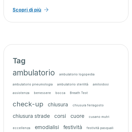
Scopri di più
Tag
ambulatorio
ambulatorio logopedia
ambulatorio pneumologia
ambulatorio sterilità
amiloidosi
assistenza
benessere
bocca
Breath Test
check-up
chiusura
chiusura ferragosto
chiusura strade
corsi
cuore
cusano mutri
emodialisi
festività
eccellenza
festività pasquali