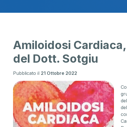
Amiloidosi Cardiaca, 
del Dott. Sotgiu
Pubblicato il
21 Ottobre 2022
Col
gru
de
de
con
Ca