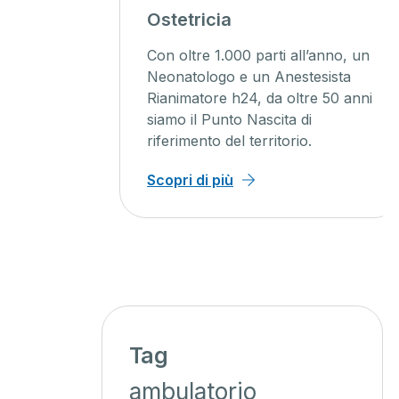
agini
Ostetricia
ente
Con oltre 1.000 parti all’anno, un
ienti un
Neonatologo e un Anestesista
Rianimatore h24, da oltre 50 anni
o, con
siamo il Punto Nascita di
iagnosi
riferimento del territorio.
 minor
Scopri di più
Tag
ambulatorio