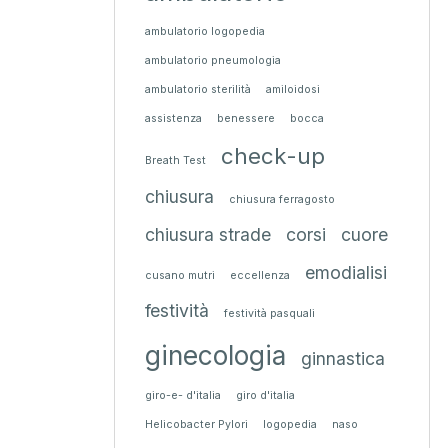
ambulatorio logopedia
ambulatorio pneumologia
ambulatorio sterilità
amiloidosi
assistenza
benessere
bocca
check-up
Breath Test
chiusura
chiusura ferragosto
chiusura strade
corsi
cuore
emodialisi
cusano mutri
eccellenza
festività
festività pasquali
ginecologia
ginnastica
giro-e- d'italia
giro d'italia
Helicobacter Pylori
logopedia
naso