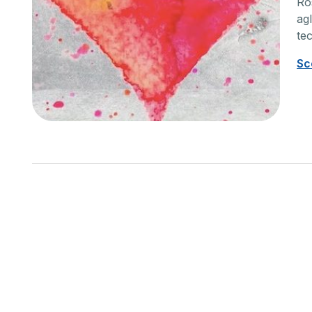
Ros
Unità cuore
Ortop
agl
te
La cardiologia a 360°: i nostri
La nostr
specialisti sono presenti sia in
multidis
Sc
ambulatorio che in reparto, ti
produrr
assistiamo dalla diagnosi alla cura
predispo
all’elettrofisiologia.
approcci
post-chi
Scopri di più
Scopri 