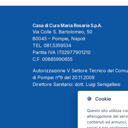
Casa di Cura Maria Rosaria S.p.A.
Via Colle S. Bartolomeo, 50
80045 – Pompei, Napoli
TEL.
081.5359534
Partita IVA IT02977901210
C.F. 00885990655
Autorizzazione V Settore Tecnico del Com
di Pompei n°9 del 20.11.2009
Direttore Sanitario:
dott. Luigi Senigalliesi
🍪 Cookie
Questo sito utilizza co
all’erogazione del serv
contenuti ed annunci, p
social e per analizzare