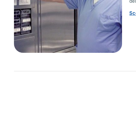
del
Unità cuore
Ortop
Sc
La cardiologia a 360°: i nostri
La nostr
specialisti sono presenti sia in
multidis
ambulatorio che in reparto, ti
produrr
assistiamo dalla diagnosi alla cura
predispo
all’elettrofisiologia.
approcci
post-chi
Scopri di più
Scopri 