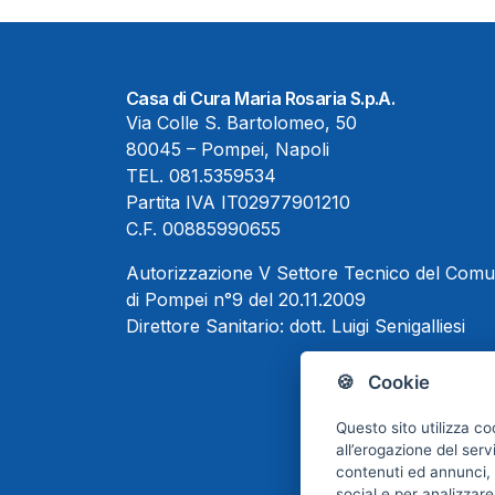
Casa di Cura Maria Rosaria S.p.A.
Via Colle S. Bartolomeo, 50
80045 – Pompei, Napoli
TEL.
081.5359534
Partita IVA IT02977901210
C.F. 00885990655
Autorizzazione V Settore Tecnico del Com
di Pompei n°9 del 20.11.2009
Direttore Sanitario:
dott. Luigi Senigalliesi
🍪 Cookie
Questo sito utilizza co
all’erogazione del serv
contenuti ed annunci, p
social e per analizzare