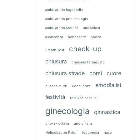
ambulatorio logopedia
ambulatorio pneumologia
ambulatorio sterilità
amiloidosi
assistenza
benessere
bocca
check-up
Breath Test
chiusura
chiusura ferragosto
chiusura strade
corsi
cuore
emodialisi
cusano mutri
eccellenza
festività
festività pasquali
ginecologia
ginnastica
giro-e- d'italia
giro d'italia
Helicobacter Pylori
logopedia
naso