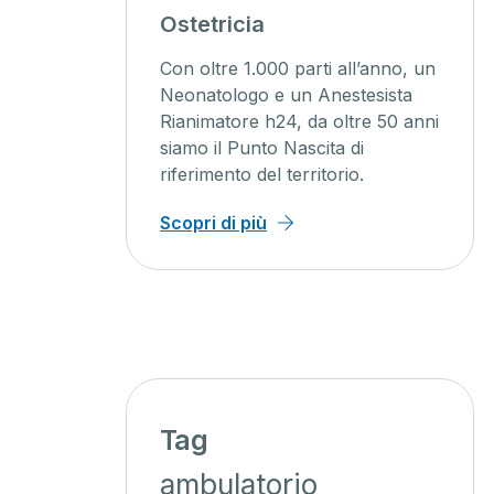
agini
Ostetricia
ente
Con oltre 1.000 parti all’anno, un
ienti un
Neonatologo e un Anestesista
Rianimatore h24, da oltre 50 anni
o, con
siamo il Punto Nascita di
iagnosi
riferimento del territorio.
 minor
Scopri di più
Tag
ambulatorio